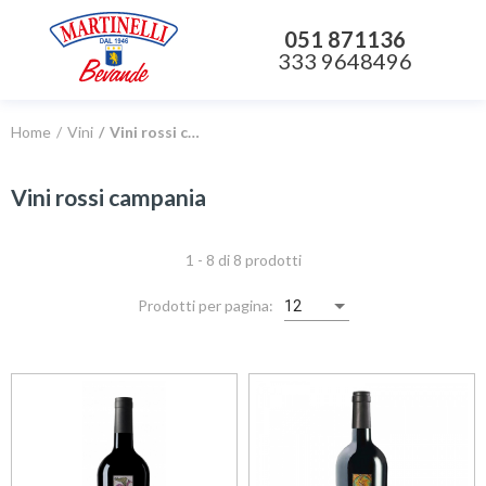
051 871136
333 9648496
Home
Vini
Vini rossi campania
Vini rossi campania
1 - 8 di 8 prodotti
Prodotti per pagina:
12