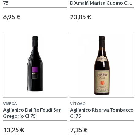
75
D'Amalfi Marisa Cuomo Cl
75
6,95 €
23,85 €
VISFGA
VITOAG
Aglianico Dal Re Feudi San
Aglianico Riserva Tombacco
Gregorio Cl 75
Cl 75
13,25 €
7,35 €