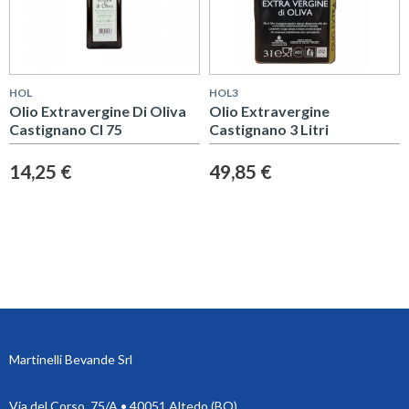
HOL
HOL3
Olio Extravergine Di Oliva
Olio Extravergine
Castignano Cl 75
Castignano 3 Litri
14,25 €
49,85 €
Martinelli Bevande Srl
Via del Corso, 75/A • 40051 Altedo (BO)