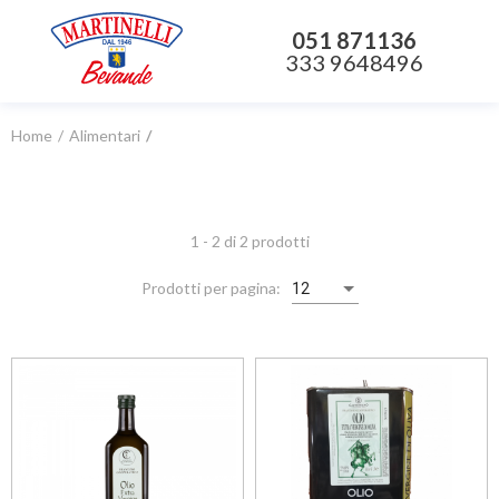
051 871136
333 9648496
Home
Alimentari
1 - 2 di 2 prodotti
Prodotti per pagina:
12