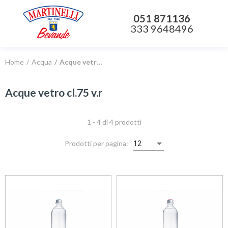
051 871136
333 9648496
Home
Acqua
Acque vetro cl.75 v.r
Acque vetro cl.75 v.r
1 - 4 di 4 prodotti
Prodotti per pagina:
12