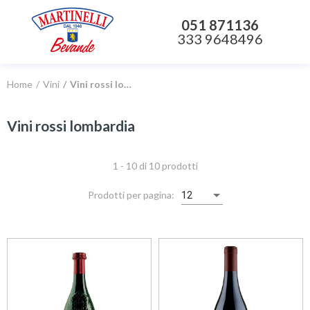
051 871136
333 9648496
Home
Vini
Vini rossi lombardia
Vini rossi lombardia
1 - 10 di 10 prodotti
Prodotti per pagina:
12