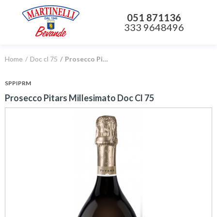
051 871136
333 9648496
Home
Doc cl 75
Prosecco Pitars Millesimato Doc Cl 75
SPPIPRM
Prosecco Pitars Millesimato Doc Cl 75