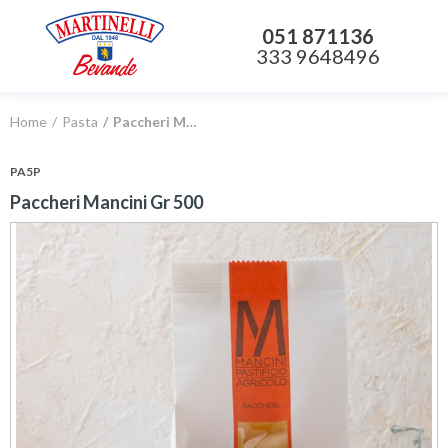
051 871136
333 9648496
Home
Pasta
Paccheri Mancini Gr 500
PA5P
Paccheri Mancini Gr 500