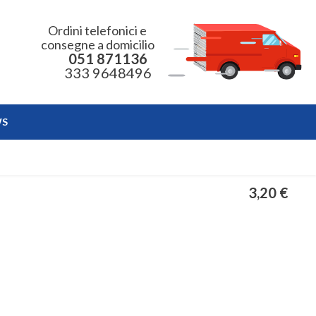
Ordini telefonici e
consegne a domicilio
051 871136
333 9648496
WS
3,20 €